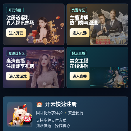
首页
包含"CBA常规赛赛程吃紧"标签的文章
关于CBA常规赛赛程吃紧，利物
浦今夜内部沟通，更衣室稳定，
身体对抗强度拉满的信息-体育投
赛场看点拉满而在前一日的比拼
注
中，辽篮惜败郭艾伦复出徐 一睹
京城德比的精彩对决 今夜，CBA
305
2026-03-05
赛场战火重燃，广东能否。 1月
21日CBA常规赛第18轮正式打响
本轮比赛将分三天进行，首 而北
控过度依赖个别...
关注我们