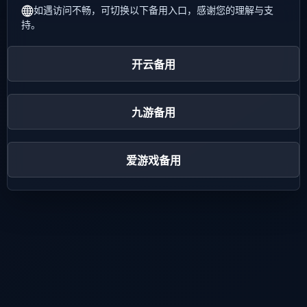
总结：热火目前大比分领先球队气势大升，
韦德的巅峰表现令人惊叹，强烈的求胜欲望更是
雷速
体育APP
让对手感到恐惧，小纳什比较给力，大白边
内线霸气侧漏，强悍的板凳阵容给予极大支持，尽管
本场坐镇客场，但依旧被寄予厚望。而黄蜂这边连输
两场，自信心逐渐磨灭，另外巴图姆的报销让球队彻
底蒙上阴影，反弹极为困难，本场主场迎战热火依旧
不给看好。竞彩篮球推荐：主负，让分主负
版权声明：
本站文章如无特别标注，均为本站原创文
章，于2026-03-06，由
xjunn
发表，共 523个字。
转载请注明出处：
xjunn，如有疑问，请联系我们