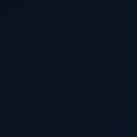
今夜AC米兰更衣室发声——意大利杯节点到来，气氛紧张，训
练强度明显提升的简单介绍-leisu
286
2026 / 03 / 02
发表评论