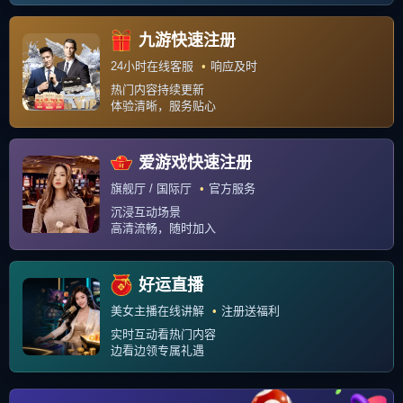
比赛分析：NBA季后赛继续火热进行中，黄
蜂坐镇主场迎战热火。黄蜂最近表现不佳，在如此激
烈的
雷速APP
季后赛当中球队的种种不足都已体现出