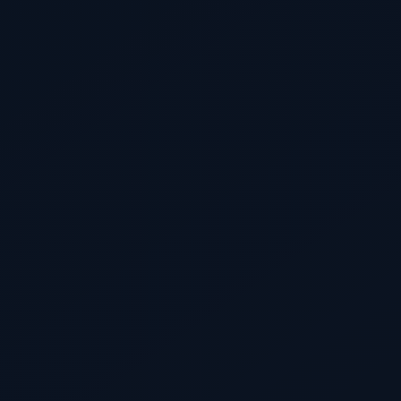
411
2026 / 03 / 03
今夜AC米兰更衣室发声——意大利杯节点到来，气氛紧张，训
练强度明显提升的简单介绍-leisu
286
2026 / 03 / 02