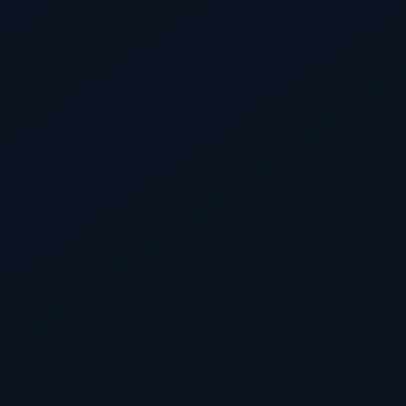
发表评论
发布评论
评论列表
何莉芳
@回复