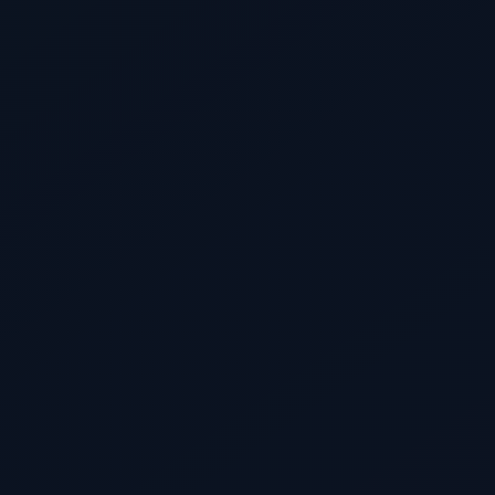
2025-04-02 20:55:47
已经多次购买了，一如既往的好，值得信赖
的商家。 质量超出预期，非常值得购买，
下次还会再来。
汪超泽
@回复
2025-05-15 23:09:48
质量超出预期，非常值得购买，下次还会再
来。 已经多次购买了，一如既往的好，值
得信赖的商家。
郭斌欣
@回复
2025-03-23 04:20:38
Great value for the price. Will definitely buy
again. Great value for the price. Will
definitely buy again.