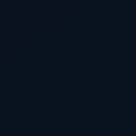
今晚体能课后，广东宏
包含清晨突围战来临，
远主帅复盘备战全明星
上海申花围绕欧超杯刷
赛，更衣室稳定，医务
新队史纪录，气氛紧
组通报恢复的简单介
张，赛季目标并未改变
绍-体育娱乐平台
的词条-leisu
相关文章