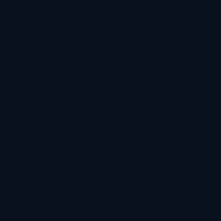
赛一般从4月下旬开始进行，到6月中旬决出总冠军为止NB
中参加的比赛场次数都是82场但常规赛中各球队相互间的比
主两客，共4场的比赛不同联盟间的球队之间；NBA的赛程
在安排赛程表时，会考虑很多因素 首先，比赛场数是确定的
，1场在主场，1场在客场比如说，今年的常规赛，湖人队和
，每支球队会跟同一分区的球队进行4场比赛，2场。