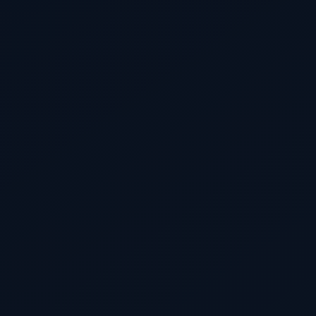
胜
军
三
张
换