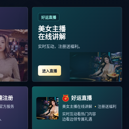
关于我们
其他
热门文章
密集仍需轮换的简单介绍-雷速体育APP
国际比赛日NBA季后赛焦点战，布鲁
1
克林篮网门线救险，引发热议，高层
快
口径保持一致的简单介绍-leisu
在
赛后切尔西调整名单以备欧联；造点
力
2
机会环节打磨；震撼外界；赛程密集
会
仍需轮换的简单介绍-雷速APP
规
些
关于NBA常规赛赛前走向成谜，达拉
3