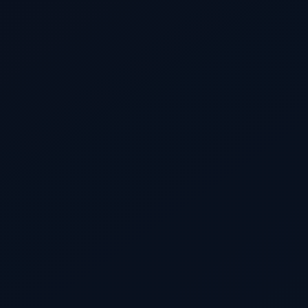
这样下来每一支球队在常规赛都要打八十二场
30＝1230场 一个区的球队总数为15个 每只球
的，是今年67岁的竞赛委员会副总裁马特·维尼克
湖人1000，萨克拉门托国王VS金州勇士72023年
塞VS新奥尔良鹈鹕0900，奥兰多魔术VS犹他
NBA赛季的历史可以追溯到1946年，当时美国
快船赛程是指洛杉矶快船队在一个赛季内所
球队，他们通常在每年的10月开始常规赛，并在
行对战，每支球队通常要进行82场比赛快船队
间的。
历史球队排名历史上，洛杉矶湖人队波士顿
二NBA赛季赛程 NBA赛季赛程通常包括常规