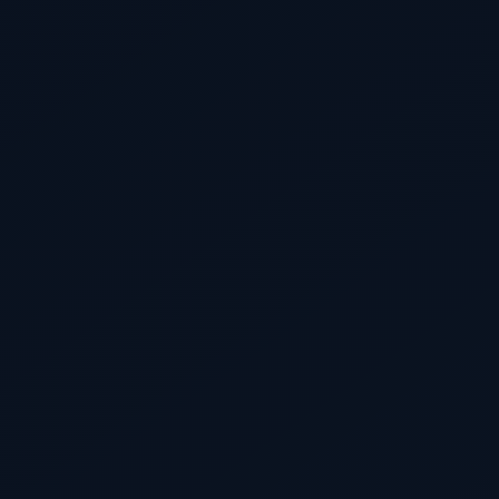
巴黎圣日耳曼调整名单以备
今夜AC米兰更衣室发声——意大利杯
赛，造点机会环节打磨，气氛
点到来，气氛紧张，训练强度明显提
趋势出现新变化的信息-雷速
的简单介绍-leisu
287
2026 / 03 / 02